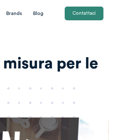
Brands
Blog
C
o
n
t
a
t
t
a
c
i
u misura per le