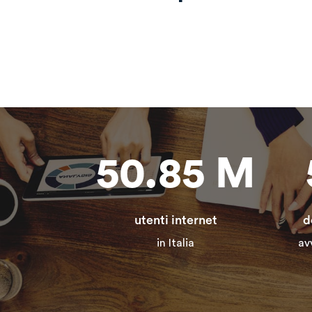
50.85
M
utenti internet
d
in Italia
av